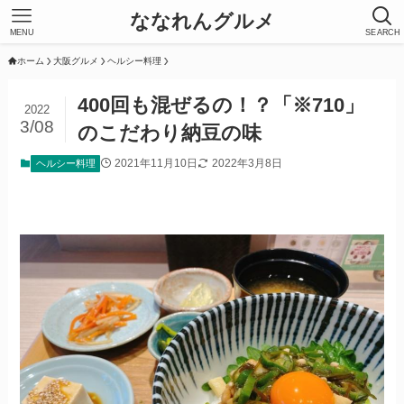
ななれんグルメ
MENU
SEARCH
ホーム
大阪グルメ
ヘルシー料理
400回も混ぜるの！？「※710」
2022
3/08
のこだわり納豆の味
2021年11月10日
2022年3月8日
ヘルシー料理