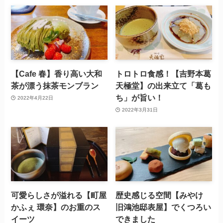
【Cafe 春】香り高い大和
トロトロ食感！【吉野本葛
茶が漂う抹茶モンブラン
天極堂】の出来立て「葛も
ち」が旨い！
2022年4月22日
2022年3月31日
可愛らしさが溢れる【町屋
歴史感じる空間【みやけ
かふぇ 環奈】のお重のス
旧鴻池邸表屋】でくつろい
イーツ
できました