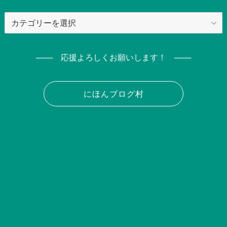
カ
テ
ゴ
リ
─── 応援よろしくお願いします！ ───
ー
にほんブログ村