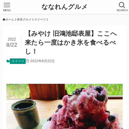
ななれんグルメ
MENU
SEARCH
ホーム
奈良グルメ
スイーツ
【みやけ 旧鴻池邸表屋】ここへ
2022
来たら一度はかき氷を食べるべ
8/22
し！
2022年8月22日
スイーツ