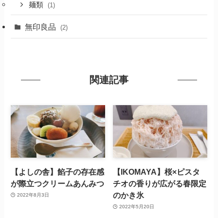
麺類
(1)
無印良品
(2)
関連記事
【よしの舎】餡子の存在感
【IKOMAYA】桜×ピスタ
が際立つクリームあんみつ
チオの香りが広がる春限定
のかき氷
2022年8月3日
2022年5月20日